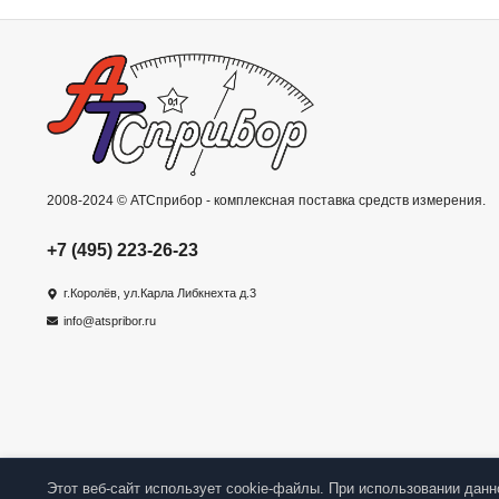
2008-2024 © АТСприбор - комплексная поставка средств измерения.
+7 (495) 223-26-23
г.Королёв, ул.Карла Либкнехта д.3
info@atspribor.ru
Этот веб-сайт использует cookie-файлы. При использовании данн
Изб