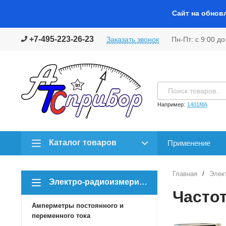
Сайт на обнов
+7-495-223-26-23
Заказать звонок
Пн-Пт: с 9:00 до
Например:
1401МА
Каталог товаров
Применение
Главная
/
Элек
Электро-радиоизмерительное и поверочное оборудование, калибраторы
Часто
Амперметры постоянного и
переменного тока