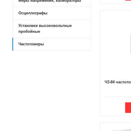
Меры напряжения, калибраторы
Осциллографы
Установки высоковольтные
пробойные
Частотомеры
Ч3-84 частот