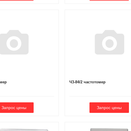
омер
Ч3-84/2 частотомер