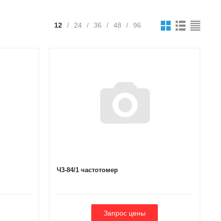
12
24
36
48
96
/
/
/
/
Ч3-84/1 частотомер