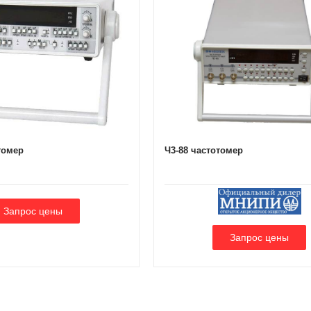
томер
Ч3-88 частотомер