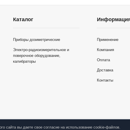
Каталог
Информаци
Приборы дозиметрические
Применение
Электро-радиоизмерительное и
Компания
поверочное оборудование,
Оплата
калибраторы
Доставка
Контакты
ого сайта вы даете свое согласие на использование cookie-файлов.
ранное
Сравнение
Просмотренные