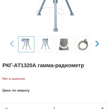
‹
›
РКГ-АТ1320А гамма-радиометр
Нет в наличии
Цена: по запросу